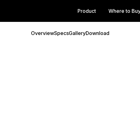
Product
Where to Bu
Overview
Specs
Gallery
Download