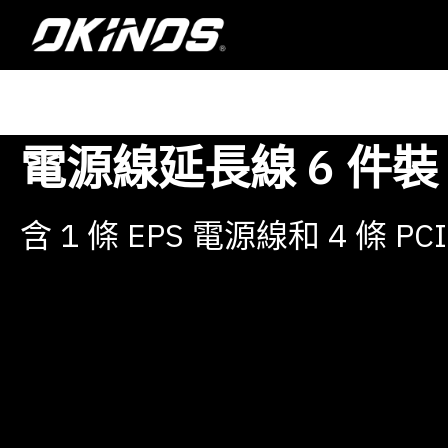
跳
至
主
要
內
容
電源線延長線 6 件裝
含 1 條 EPS 電源線和 4 條 PC