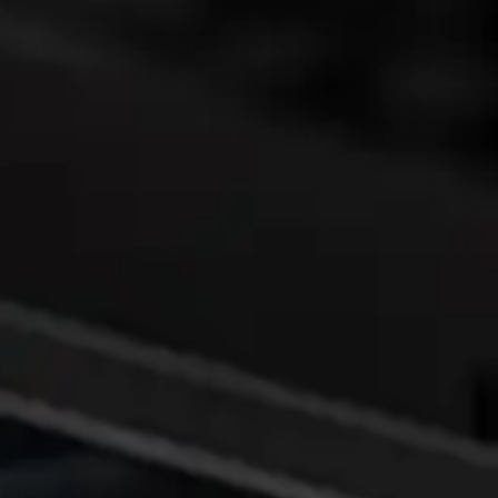
16AWG 2.8mm 銅線
與 18AWG 銅線相比，16AWG 線徑更大（2.8mm），銅含量提
升 60%，柔韌性更高，安裝更便捷，電阻更低（14Ω），從而
降低功耗。