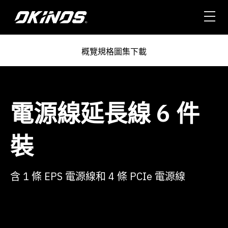
跳
至
主
要
概覽
規格
圖集
下載
內
容
電源線延長線 6 件
裝
含 1 條 EPS 電源線和 4 條 PCIe 電源線