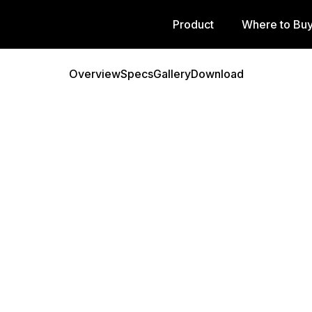
Product
Where to Bu
Overview
Specs
Gallery
Download