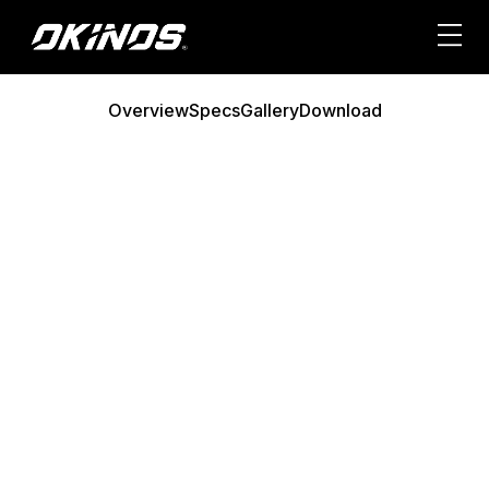
内
容
を
ス
Overview
Specs
Gallery
Download
キ
ッ
プ