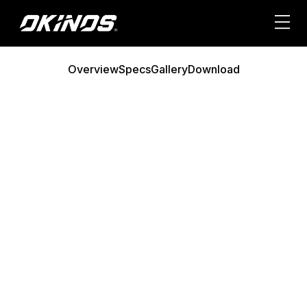
内
容
を
ス
Overview
Specs
Gallery
Download
キ
ッ
プ