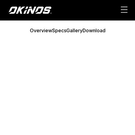
内
容
を
ス
Overview
Specs
Gallery
Download
キ
ッ
プ