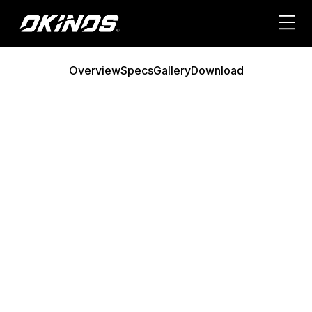
内
容
を
ス
Overview
Specs
Gallery
Download
キ
ッ
プ