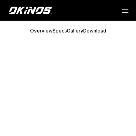
内
容
を
ス
Overview
Specs
Gallery
Download
キ
ッ
プ