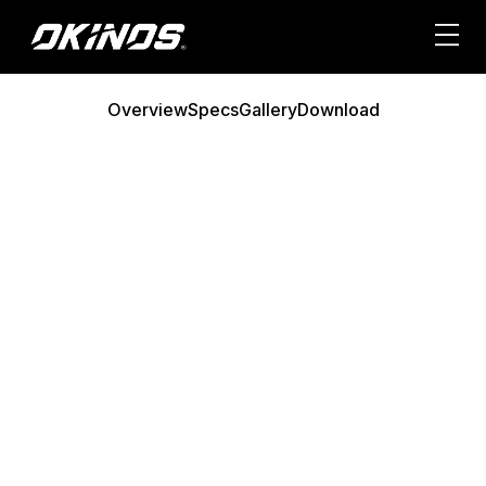
内
容
を
ス
Overview
Specs
Gallery
Download
キ
ッ
プ